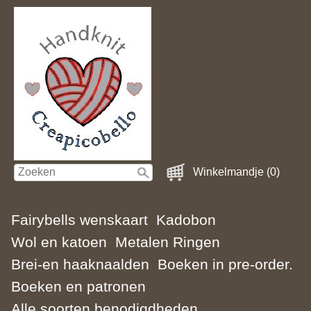
Winkelmandje (0)
Fairybells wenskaart
Kadobon
Wol en katoen
Metalen Ringen
Brei-en haaknaalden
Boeken in pre-order.
Boeken en patronen
Alle soorten benodigdheden.