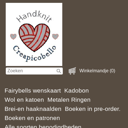
Winkelmandje (0)
Fairybells wenskaart
Kadobon
Wol en katoen
Metalen Ringen
Brei-en haaknaalden
Boeken in pre-order.
Boeken en patronen
Alle soorten benodigdheden.