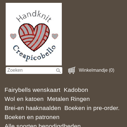
Winkelmandje (0)
Fairybells wenskaart
Kadobon
Wol en katoen
Metalen Ringen
Brei-en haaknaalden
Boeken in pre-order.
Boeken en patronen
Alle soorten benodigdheden.