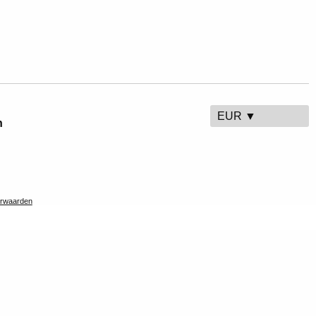
EUR ▼
n
rwaarden