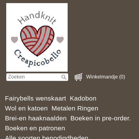
Winkelmandje (0)
Fairybells wenskaart
Kadobon
Wol en katoen
Metalen Ringen
Brei-en haaknaalden
Boeken in pre-order.
Boeken en patronen
Alle soorten benodigdheden.