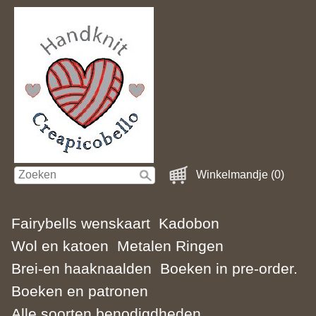
Winkelmandje (0)
Fairybells wenskaart
Kadobon
Wol en katoen
Metalen Ringen
Brei-en haaknaalden
Boeken in pre-order.
Boeken en patronen
Alle soorten benodigdheden.