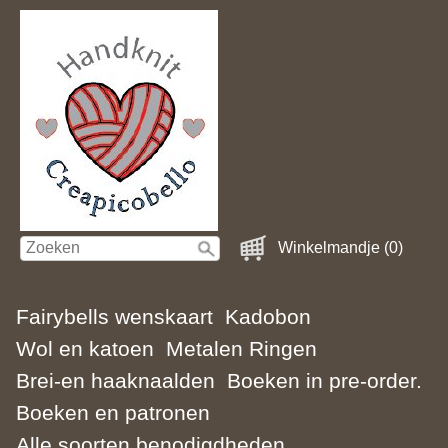
Winkelmandje (0)
Fairybells wenskaart
Kadobon
Wol en katoen
Metalen Ringen
Brei-en haaknaalden
Boeken in pre-order.
Boeken en patronen
Alle soorten benodigdheden.