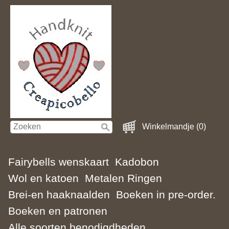
Winkelmandje (0)
Fairybells wenskaart
Kadobon
Wol en katoen
Metalen Ringen
Brei-en haaknaalden
Boeken in pre-order.
Boeken en patronen
Alle soorten benodigdheden.