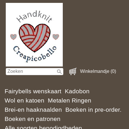
Winkelmandje (0)
Fairybells wenskaart
Kadobon
Wol en katoen
Metalen Ringen
Brei-en haaknaalden
Boeken in pre-order.
Boeken en patronen
Alle soorten benodigdheden.