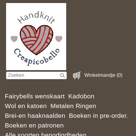
Winkelmandje (0)
Fairybells wenskaart
Kadobon
Wol en katoen
Metalen Ringen
Brei-en haaknaalden
Boeken in pre-order.
Boeken en patronen
Alle soorten benodigdheden.