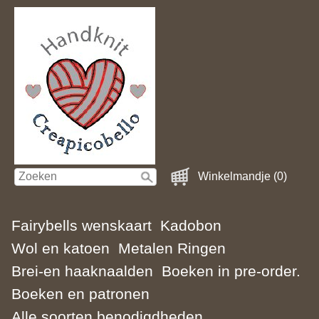
Winkelmandje (0)
Fairybells wenskaart
Kadobon
Wol en katoen
Metalen Ringen
Brei-en haaknaalden
Boeken in pre-order.
Boeken en patronen
Alle soorten benodigdheden.