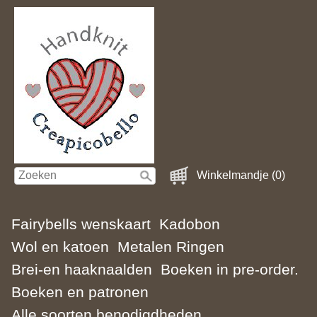
Winkelmandje (0)
Fairybells wenskaart
Kadobon
Wol en katoen
Metalen Ringen
Brei-en haaknaalden
Boeken in pre-order.
Boeken en patronen
Alle soorten benodigdheden.