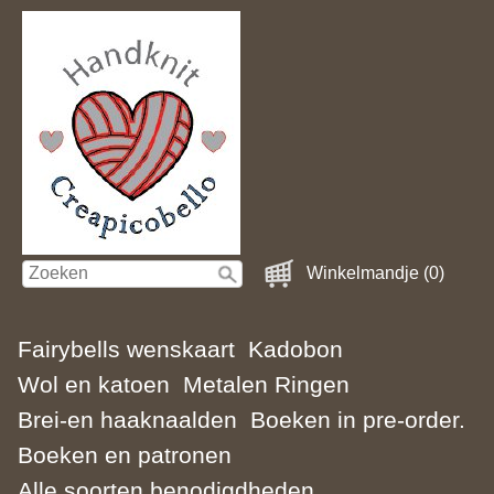
Winkelmandje (0)
Fairybells wenskaart
Kadobon
Wol en katoen
Metalen Ringen
Brei-en haaknaalden
Boeken in pre-order.
Boeken en patronen
Alle soorten benodigdheden.