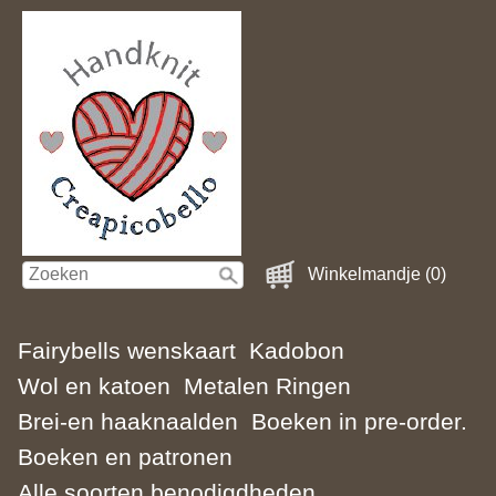
Winkelmandje (0)
Fairybells wenskaart
Kadobon
Wol en katoen
Metalen Ringen
Brei-en haaknaalden
Boeken in pre-order.
Boeken en patronen
Alle soorten benodigdheden.