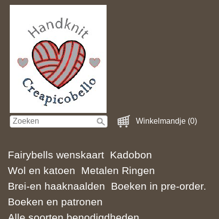
Winkelmandje (0)
Fairybells wenskaart
Kadobon
Wol en katoen
Metalen Ringen
Brei-en haaknaalden
Boeken in pre-order.
Boeken en patronen
Alle soorten benodigdheden.