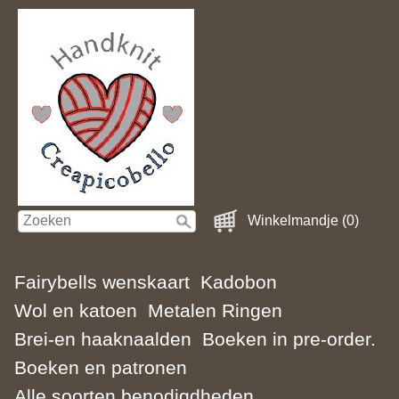
Winkelmandje (0)
Fairybells wenskaart
Kadobon
Wol en katoen
Metalen Ringen
Brei-en haaknaalden
Boeken in pre-order.
Boeken en patronen
Alle soorten benodigdheden.