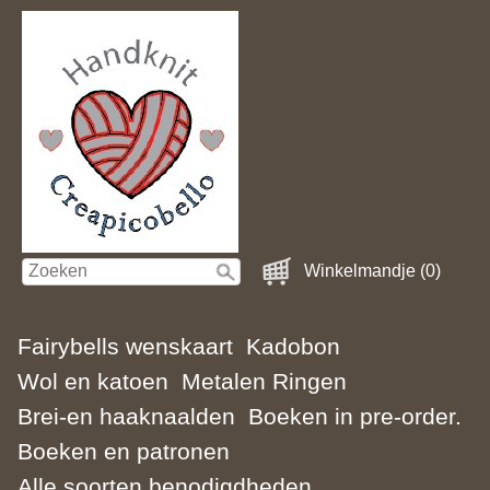
Winkelmandje (0)
Fairybells wenskaart
Kadobon
Wol en katoen
Metalen Ringen
Brei-en haaknaalden
Boeken in pre-order.
Boeken en patronen
Alle soorten benodigdheden.