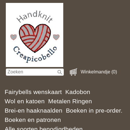
Winkelmandje (0)
Fairybells wenskaart
Kadobon
Wol en katoen
Metalen Ringen
Brei-en haaknaalden
Boeken in pre-order.
Boeken en patronen
Alle soorten benodigdheden.