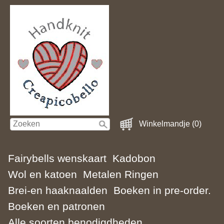
Winkelmandje (0)
Fairybells wenskaart
Kadobon
Wol en katoen
Metalen Ringen
Brei-en haaknaalden
Boeken in pre-order.
Boeken en patronen
Alle soorten benodigdheden.