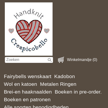
Winkelmandje (0)
Fairybells wenskaart
Kadobon
Wol en katoen
Metalen Ringen
Brei-en haaknaalden
Boeken in pre-order.
Boeken en patronen
Alle soorten benodigdheden.