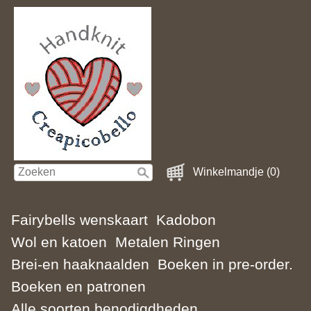
Winkelmandje (0)
Fairybells wenskaart
Kadobon
Wol en katoen
Metalen Ringen
Brei-en haaknaalden
Boeken in pre-order.
Boeken en patronen
Alle soorten benodigdheden.