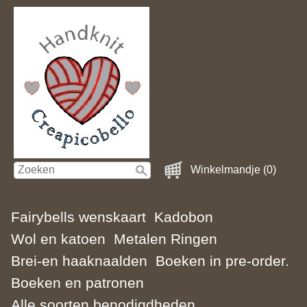
Winkelmandje (0)
Fairybells wenskaart
Kadobon
Wol en katoen
Metalen Ringen
Brei-en haaknaalden
Boeken in pre-order.
Boeken en patronen
Alle soorten benodigdheden.