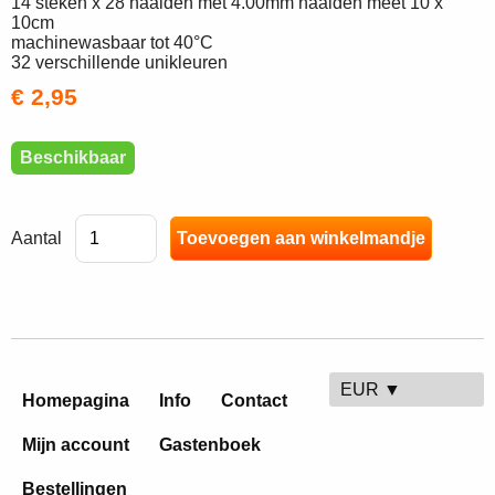
14 steken x 28 naalden met 4.00mm naalden meet 10 x
10cm
machinewasbaar tot 40°C
32 verschillende unikleuren
€ 2,95
Beschikbaar
Aantal
EUR ▼
Homepagina
Info
Contact
Mijn account
Gastenboek
Bestellingen