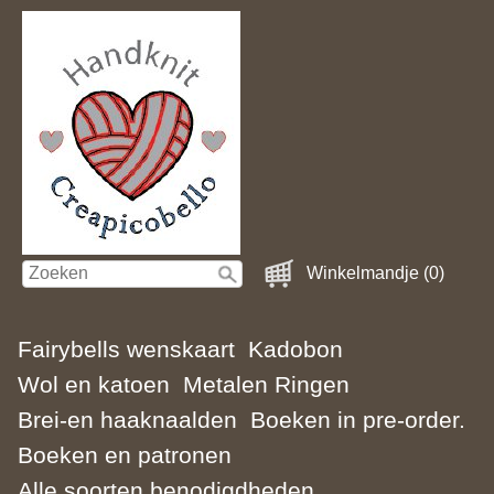
Winkelmandje (0)
Fairybells wenskaart
Kadobon
Wol en katoen
Metalen Ringen
Brei-en haaknaalden
Boeken in pre-order.
Boeken en patronen
Alle soorten benodigdheden.