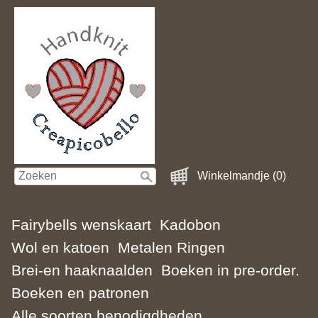
Winkelmandje (0)
Fairybells wenskaart
Kadobon
Wol en katoen
Metalen Ringen
Brei-en haaknaalden
Boeken in pre-order.
Boeken en patronen
Alle soorten benodigdheden.