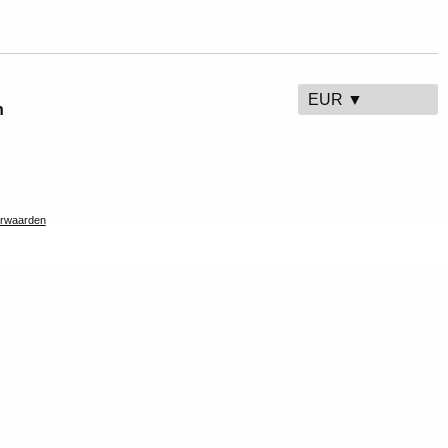
EUR ▼
n
rwaarden