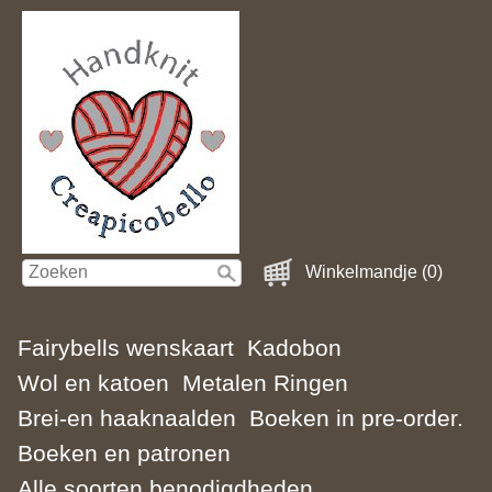
Winkelmandje (0)
Fairybells wenskaart
Kadobon
Wol en katoen
Metalen Ringen
Brei-en haaknaalden
Boeken in pre-order.
Boeken en patronen
Alle soorten benodigdheden.