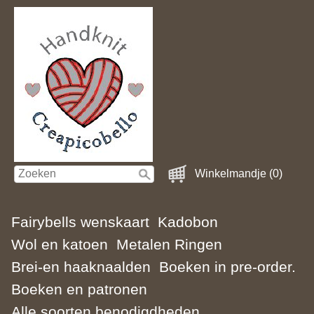
Winkelmandje (0)
Fairybells wenskaart
Kadobon
Wol en katoen
Metalen Ringen
Brei-en haaknaalden
Boeken in pre-order.
Boeken en patronen
Alle soorten benodigdheden.