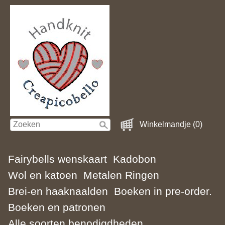
Winkelmandje (0)
Fairybells wenskaart
Kadobon
Wol en katoen
Metalen Ringen
Brei-en haaknaalden
Boeken in pre-order.
Boeken en patronen
Alle soorten benodigdheden.