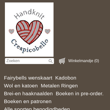
Winkelmandje (0)
Fairybells wenskaart
Kadobon
Wol en katoen
Metalen Ringen
Brei-en haaknaalden
Boeken in pre-order.
Boeken en patronen
Alle soorten benodigdheden.