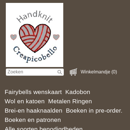
Winkelmandje (0)
Fairybells wenskaart
Kadobon
Wol en katoen
Metalen Ringen
Brei-en haaknaalden
Boeken in pre-order.
Boeken en patronen
Alle soorten benodigdheden.