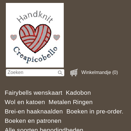
Winkelmandje (0)
Fairybells wenskaart
Kadobon
Wol en katoen
Metalen Ringen
Brei-en haaknaalden
Boeken in pre-order.
Boeken en patronen
Alle soorten benodigdheden.