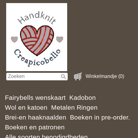
Winkelmandje (0)
Fairybells wenskaart
Kadobon
Wol en katoen
Metalen Ringen
Brei-en haaknaalden
Boeken in pre-order.
Boeken en patronen
Alle soorten benodigdheden.