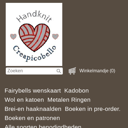
Winkelmandje (0)
Fairybells wenskaart
Kadobon
Wol en katoen
Metalen Ringen
Brei-en haaknaalden
Boeken in pre-order.
Boeken en patronen
Alle soorten benodigdheden.