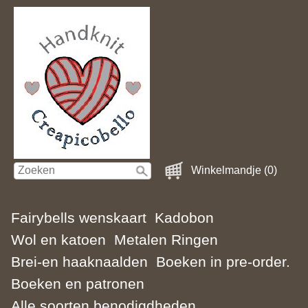
Winkelmandje (0)
Fairybells wenskaart
Kadobon
Wol en katoen
Metalen Ringen
Brei-en haaknaalden
Boeken in pre-order.
Boeken en patronen
Alle soorten benodigdheden.