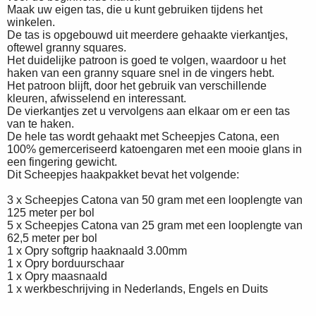
Maak uw eigen tas, die u kunt gebruiken tijdens het
winkelen.
De tas is opgebouwd uit meerdere gehaakte vierkantjes,
oftewel granny squares.
Het duidelijke patroon is goed te volgen, waardoor u het
haken van een granny square snel in de vingers hebt.
Het patroon blijft, door het gebruik van verschillende
kleuren, afwisselend en interessant.
De vierkantjes zet u vervolgens aan elkaar om er een tas
van te haken.
De hele tas wordt gehaakt met Scheepjes Catona, een
100% gemerceriseerd katoengaren met een mooie glans in
een fingering gewicht.
Dit Scheepjes haakpakket bevat het volgende:
3 x Scheepjes Catona van 50 gram met een looplengte van
125 meter per bol
5 x Scheepjes Catona van 25 gram met een looplengte van
62,5 meter per bol
1 x Opry softgrip haaknaald 3.00mm
1 x Opry borduurschaar
1 x Opry maasnaald
1 x werkbeschrijving in Nederlands, Engels en Duits