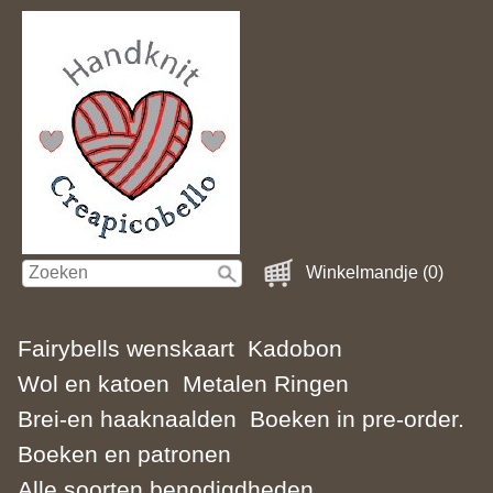
Winkelmandje (0)
Fairybells wenskaart
Kadobon
Wol en katoen
Metalen Ringen
Brei-en haaknaalden
Boeken in pre-order.
Boeken en patronen
Alle soorten benodigdheden.