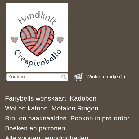
Winkelmandje (0)
Fairybells wenskaart
Kadobon
Wol en katoen
Metalen Ringen
Brei-en haaknaalden
Boeken in pre-order.
Boeken en patronen
Alle soorten benodigdheden.