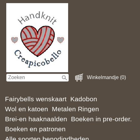
Winkelmandje (0)
Fairybells wenskaart
Kadobon
Wol en katoen
Metalen Ringen
Brei-en haaknaalden
Boeken in pre-order.
Boeken en patronen
Alle soorten benodigdheden.