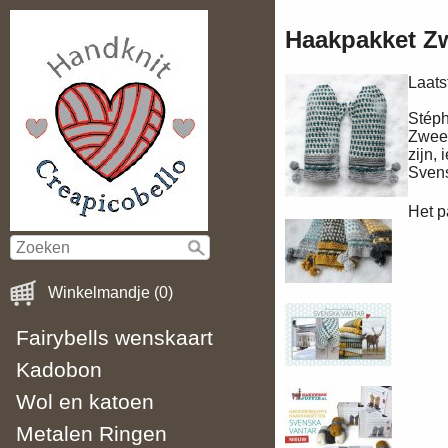
Haakpakket Zw
Laats
Stéph
Zweed
zijn,
Svens
Het p
Winkelmandje (0)
Fairybells wenskaart
Kadobon
Wol en katoen
Metalen Ringen