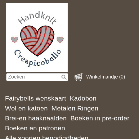
Winkelmandje (0)
Fairybells wenskaart
Kadobon
Wol en katoen
Metalen Ringen
Brei-en haaknaalden
Boeken in pre-order.
Boeken en patronen
Alle soorten benodigdheden.