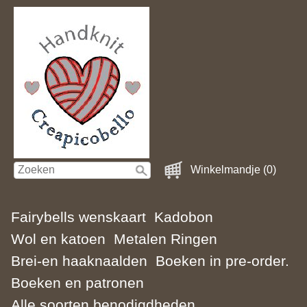
Winkelmandje (0)
Fairybells wenskaart
Kadobon
Wol en katoen
Metalen Ringen
Brei-en haaknaalden
Boeken in pre-order.
Boeken en patronen
Alle soorten benodigdheden.