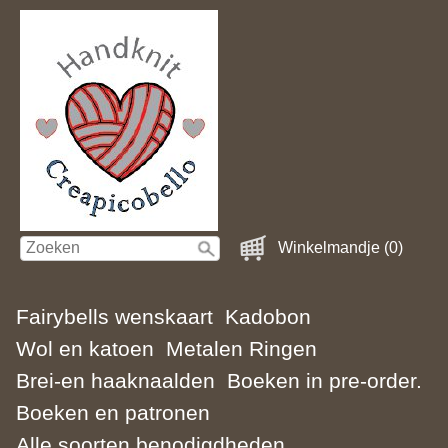
Winkelmandje (0)
Fairybells wenskaart
Kadobon
Wol en katoen
Metalen Ringen
Brei-en haaknaalden
Boeken in pre-order.
Boeken en patronen
Alle soorten benodigdheden.