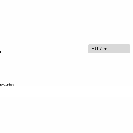
EUR ▼
n
rwaarden