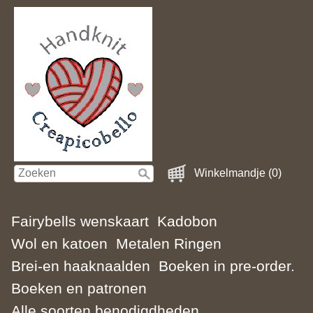
Winkelmandje (0)
Fairybells wenskaart
Kadobon
Wol en katoen
Metalen Ringen
Brei-en haaknaalden
Boeken in pre-order.
Boeken en patronen
Alle soorten benodigdheden.