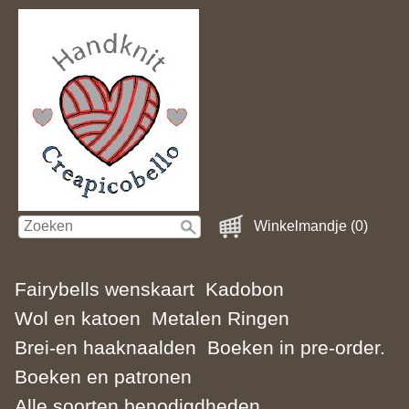
Winkelmandje (0)
Fairybells wenskaart
Kadobon
Wol en katoen
Metalen Ringen
Brei-en haaknaalden
Boeken in pre-order.
Boeken en patronen
Alle soorten benodigdheden.