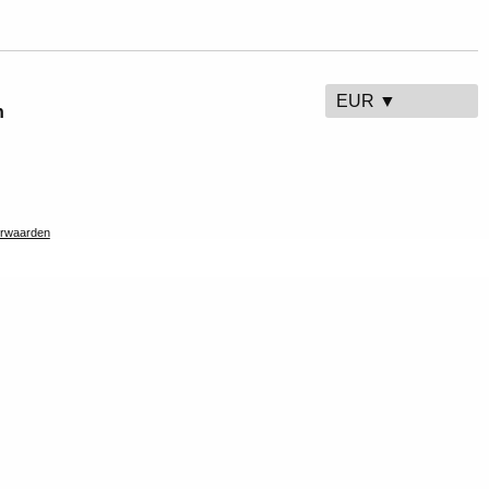
EUR ▼
n
rwaarden