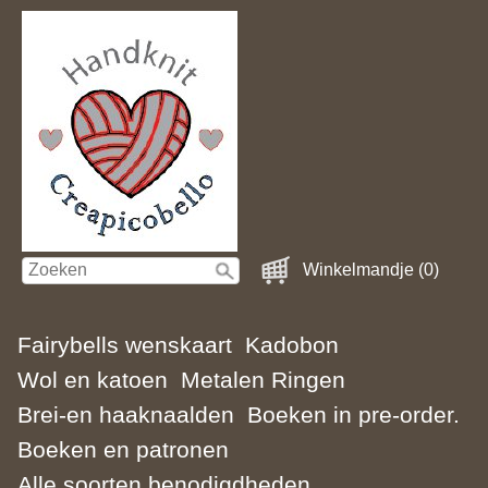
Winkelmandje (0)
Fairybells wenskaart
Kadobon
Wol en katoen
Metalen Ringen
Brei-en haaknaalden
Boeken in pre-order.
Boeken en patronen
Alle soorten benodigdheden.