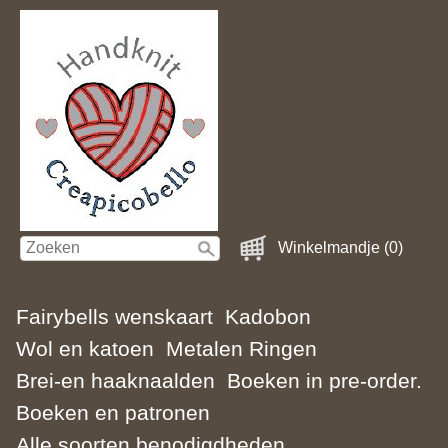
Winkelmandje (0)
Fairybells wenskaart
Kadobon
Wol en katoen
Metalen Ringen
Brei-en haaknaalden
Boeken in pre-order.
Boeken en patronen
Alle soorten benodigdheden.