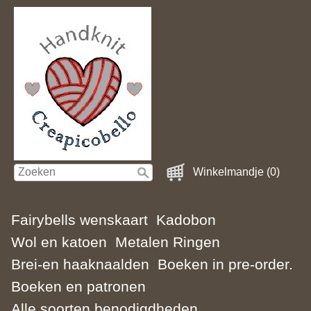
Winkelmandje (0)
Fairybells wenskaart
Kadobon
Wol en katoen
Metalen Ringen
Brei-en haaknaalden
Boeken in pre-order.
Boeken en patronen
Alle soorten benodigdheden.