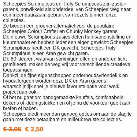
Scheepjes Scrumptious en Truly Scrumptious zijn zuster-
garens, ontwikkeld als onderdeel van Scheepjes’ weg naar
een meer duurzaam gebruik van vezels binnen onze
collecties.
Ze bieden een groener alternatief voor de populaire
Scheepjes Colour Crafter en Chunky Monkey garens.
De nieuwe Scrumptious zusjes delen hun samenstelling en
kleurenpalet en hebben ieder een eigen gewicht: Scheepjes
Scrumptious heeft een DK gewicht, Scheepjes Truly
Scrumptious is een Aran gewicht garen.
De 80 kleuren, waarvan sommigen effen en anderen licht
gemêleerd, maken de weg vrij voor verschillende creatieve
toepassingen.
Dankzij de fijne eigenschappen onderhoudsvriendelijk en
hypoallergeen worden deze DK en Aran garens
waarschijnlijk snel je nieuwe favoriete optie voor welk
project dan ook!
Of het nu gaat om handgemaakte knuffels, comfortabele
dekens of kledingstukken en of je nu de voorkeur geeft aan
breien of haken.
Scheepjes biedt meer dan genoeg opties om aan de slag te
gaan met deze betaalbare en milieubewuste collecties.
€ 3,95
€ 2,50