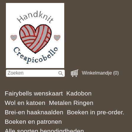
Winkelmandje (0)
Fairybells wenskaart
Kadobon
Wol en katoen
Metalen Ringen
Brei-en haaknaalden
Boeken in pre-order.
Boeken en patronen
Alle soorten benodigdheden.