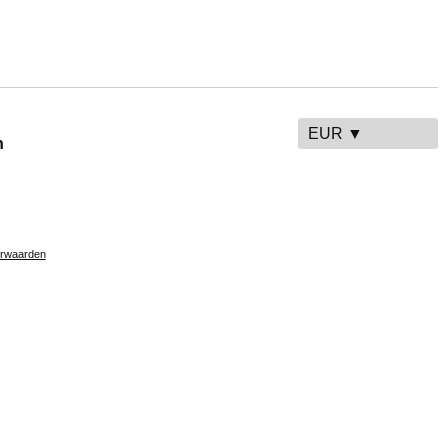
EUR ▼
n
rwaarden